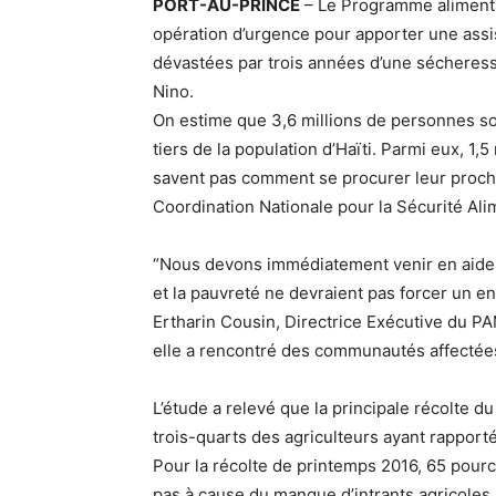
PORT-AU-PRINCE
– Le Programme alimenta
opération d’urgence pour apporter une assis
dévastées par trois années d’une séchere
Nino.
On estime que 3,6 millions de personnes sou
tiers de la population d’Haïti. Parmi eux, 1,5
savent pas comment se procurer leur procha
Coordination Nationale pour la Sécurité Ali
“Nous devons immédiatement venir en aide a
et la pauvreté ne devraient pas forcer un en
Ertharin Cousin, Directrice Exécutive du PAM
elle a rencontré des communautés affectées
L’étude a relevé que la principale récolte d
trois-quarts des agriculteurs ayant rapport
Pour la récolte de printemps 2016, 65 pource
pas à cause du manque d’intrants agricoles.