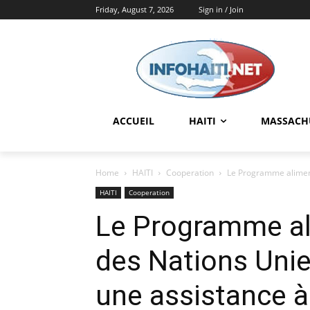
Friday, August 7, 2026
Sign in / Join
ACCUEIL
HAITI
MASSACH
Home
HAITI
Cooperation
Le Programme aliment
HAITI
Cooperation
Le Programme al
des Nations Uni
une assistance à 