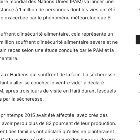
ire mondial des Nations Unies (PAM) va lancer une
tance à 1 million de personnes dont les vies ont été
sse exacerbée par le phénomène météorologique El
ffrent d’insécurité alimentaire, cela représente un
 million souffrent d’insécurité alimentaire sévère et ne
in repas selon une étude conduite par le PAM et la
mentaire.
ux Haïtiens qui souffrent de la faim. La sècheresse
fant à aller se coucher le ventre vide” a déclaré
, après trois jours de visite en Haïti durant lesquels
 par la sécheresse.
u printemps 2015 avait été affectée, avec près des
é avoir perdu plus de 82 pourcent de leur production.
nt des familles ont déclaré qu’elles ne planteraient
 Cette maigre récolte a entrainé des hausses de prix