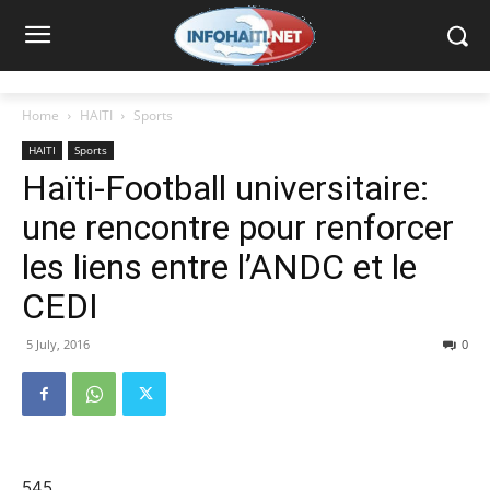
Home
HAITI
Sports
HAITI
Sports
Haïti-Football universitaire:
une rencontre pour renforcer
les liens entre l’ANDC et le
CEDI
5 July, 2016
0
545