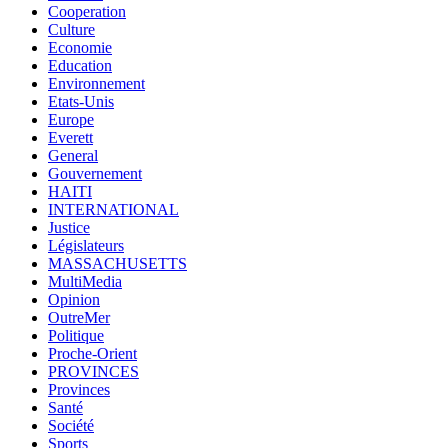
Cooperation
Culture
Economie
Education
Environnement
Etats-Unis
Europe
Everett
General
Gouvernement
HAITI
INTERNATIONAL
Justice
Législateurs
MASSACHUSETTS
MultiMedia
Opinion
OutreMer
Politique
Proche-Orient
PROVINCES
Provinces
Santé
Société
Sports