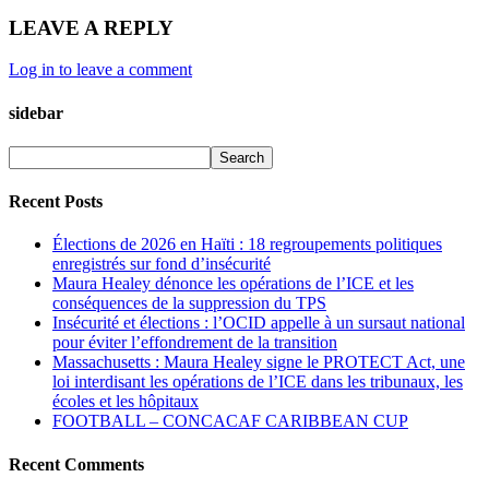
LEAVE A REPLY
Log in to leave a comment
sidebar
Recent Posts
Élections de 2026 en Haïti : 18 regroupements politiques
enregistrés sur fond d’insécurité
Maura Healey dénonce les opérations de l’ICE et les
conséquences de la suppression du TPS
Insécurité et élections : l’OCID appelle à un sursaut national
pour éviter l’effondrement de la transition
Massachusetts : Maura Healey signe le PROTECT Act, une
loi interdisant les opérations de l’ICE dans les tribunaux, les
écoles et les hôpitaux
FOOTBALL – CONCACAF CARIBBEAN CUP
Recent Comments