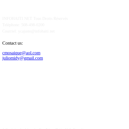
POUR NOUS CONCTACTER
INFOHAITI.NET Tous Droits Réservés
Teléphone: 508-498-0200
Courriel: ycajuste@infohaiti.net
Contact us:
cmosaique@aol.com
juliomidy@gmail.com
SUIVEZ-NOUS SUR