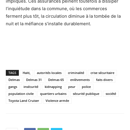
impliqués. Ces assurances peinent toutefois à dissiper
l’inquiétude dans la commune, où les commerces
ferment plus tôt, la circulation diminue à la tombée de la
nuit et la méfiance s’installe durablement.
TAGS
Haiti,
autorités locales
criminalité
crise sécuritaire
Delmas
Delmas 31
Delmas 65
enlèvements
faits divers
gangs
insécurité
kidnapping
peur
police
population civile
quartiers urbains
sécurité publique
société
Toyota Land Cruiser
Violence armée