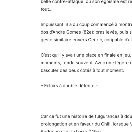
belle contre-attaque, où son égoïsme est rep
tout…
Impuissant, il a du coup commencé à montr
dos d’Andre Gomes (82e): bras levés, puis 
geste similaire envers Cedric, coupable d’
C’est qu’il y avait une place en finale en jeu
moments, tendu souvent. Avec une légère d
basculer des deux côtés à tout moment.
– Eclairs à double détente –
Car ce fut une histoire de fulgurances à doub
prolongation et en faveur du Chili, lorsque Vi
Rodriguez sur la barre (119e).