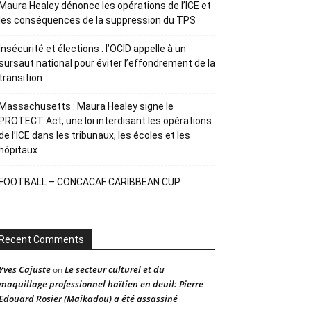
Maura Healey dénonce les opérations de l’ICE et
les conséquences de la suppression du TPS
Insécurité et élections : l’OCID appelle à un
sursaut national pour éviter l’effondrement de la
transition
Massachusetts : Maura Healey signe le
PROTECT Act, une loi interdisant les opérations
de l’ICE dans les tribunaux, les écoles et les
hôpitaux
FOOTBALL – CONCACAF CARIBBEAN CUP
Recent Comments
Yves Cajuste
Le secteur culturel et du
on
maquillage professionnel haïtien en deuil: Pierre
Edouard Rosier (Maikadou) a été assassiné