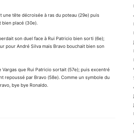
it une tête décroisée à ras du poteau (29e) puis
it bien placé (30e).
erdait son duel face à Rui Patricio bien sorti (6e);
eur pour André Silva mais Bravo bouchait bien son
 Vargas que Rui Patricio sortait (57e); puis excentré
sant repoussé par Bravo (58e). Comme un symbole du
 Bravo, bye bye Ronaldo.