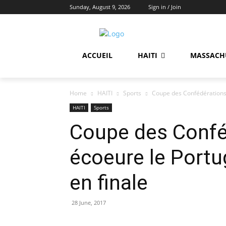
Sunday, August 9, 2026
Sign in / Join
ACCUEIL
HAITI
MASSACH
Home
HAITI
Sports
Coupe des Confédérations: 
HAITI
Sports
Coupe des Confé
écoeure le Portug
en finale
28 June, 2017