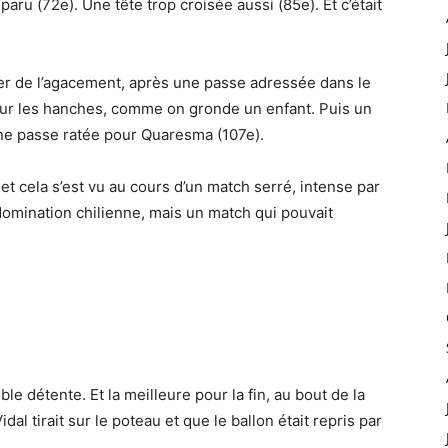
aru (72e). Une tête trop croisée aussi (85e). Et c’était
er de l’agacement, après une passe adressée dans le
sur les hanches, comme on gronde un enfant. Puis un
une passe ratée pour Quaresma (107e).
, et cela s’est vu au cours d’un match serré, intense par
omination chilienne, mais un match qui pouvait
le détente. Et la meilleure pour la fin, au bout de la
dal tirait sur le poteau et que le ballon était repris par