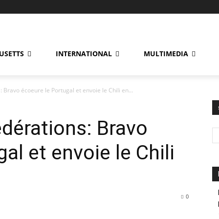
USETTS
INTERNATIONAL
MULTIMEDIA
Bravo écoeure le Portugal et envoie le Chili en...
dérations: Bravo
al et envoie le Chili
0