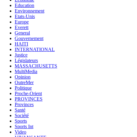
Education
Environnement
Etats-Unis
Europe
Everett
General
Gouvernement
HAITI
INTERNATIONAL
Justice
Législateurs
MASSACHUSETTS
MultiMedia
Opinion
OutreMer
Politique
Proche-Orient
PROVINCES
Provinces
Santé
Société
Sports
Sports Int
Video