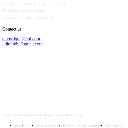
INFOHAITI.NET Tous Droits Réservés
Teléphone: 508-498-0200
Courriel: ycajuste@infohaiti.net
Contact us:
cmosaique@aol.com
juliomidy@gmail.com
SUIVEZ-NOUS SUR
© Site designed and drawn by: Yves Cajuste (Haitian Media Network)
Accueil
HAITI
MASSACHUSETTS
INTERNATIONAL
MultiMedia
VIVANSANTE