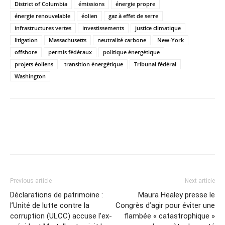
District of Columbia
émissions
énergie propre
énergie renouvelable
éolien
gaz à effet de serre
infrastructures vertes
investissements
justice climatique
litigation
Massachusetts
neutralité carbone
New-York
offshore
permis fédéraux
politique énergétique
projets éoliens
transition énergétique
Tribunal fédéral
Washington
Previous article
Next article
Déclarations de patrimoine :
Maura Healey presse le
l’Unité de lutte contre la
Congrès d’agir pour éviter une
corruption (ULCC) accuse l’ex-
flambée « catastrophique »