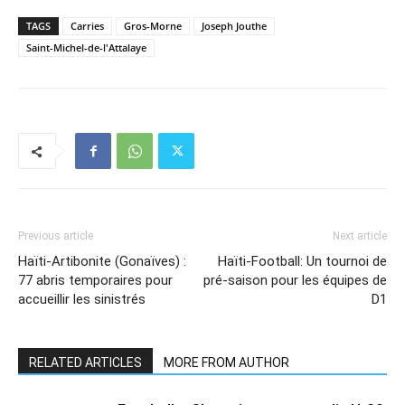
TAGS
Carries
Gros-Morne
Joseph Jouthe
Saint-Michel-de-l'Attalaye
Previous article
Next article
Haïti-Artibonite (Gonaïves) :
Haïti-Football: Un tournoi de
77 abris temporaires pour
pré-saison pour les équipes de
accueillir les sinistrés
D1
RELATED ARTICLES
MORE FROM AUTHOR