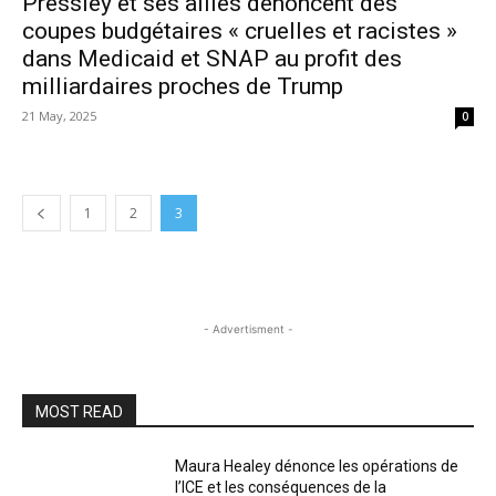
Pressley et ses alliés dénoncent des
coupes budgétaires « cruelles et racistes »
dans Medicaid et SNAP au profit des
milliardaires proches de Trump
21 May, 2025
0
1
2
3
- Advertisment -
MOST READ
Maura Healey dénonce les opérations de
l’ICE et les conséquences de la