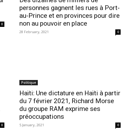
ur
Des dizaines de milliers de
personnes gagnent les rues à Port-
au-Prince et en provinces pour dire
non au pouvoir en place
0
28 February, 2021
0
Politique
Haïti: Une dictature en Haïti à partir
du 7 février 2021, Richard Morse
à
du groupe RAM exprime ses
préoccupations
5 January, 2021
0
0