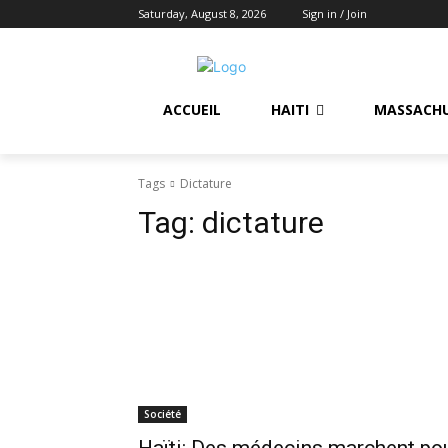
Saturday, August 8, 2026
Sign in / Join
ACCUEIL
HAITI
MASSACH
Tags
Dictature
Tag:
dictature
Société