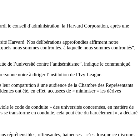
ardi le conseil d’administration, la Harvard Corporation, après une
ité Harvard. Nos délibérations approfondies affirment notre
 auxquels nous sommes confrontés. à laquelle nous sommes confrontés”,
utte de l’université contre l’antisémitisme”, indique le communiqué.
rsonne noire à diriger l’institution de l’Ivy League.
rès leur comparution à une audience de la Chambre des Représentants
identes ont été, en effet, accusées de « minimiser » les dérives
 viole le code de conduite » des universités concernées, en matière de
s se transforme en conduite, cela peut être du harcèlement », a déclaré
s répréhensibles, offensantes, haineuses – c’est lorsque ce discours