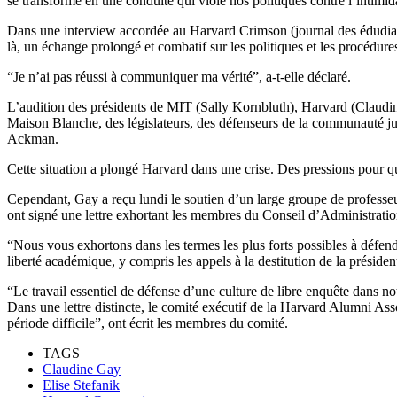
se transforme en une conduite qui viole nos politiques contre l’intimida
Dans une interview accordée au Harvard Crimson (journal des édudiants
là, un échange prolongé et combatif sur les politiques et les procédure
“Je n’ai pas réussi à communiquer ma vérité”, a-t-elle déclaré.
L’audition des présidents de MIT (Sally Kornbluth), Harvard (Claudine
Maison Blanche, des législateurs, des défenseurs de la communauté juive
Ackman.
Cette situation a plongé Harvard dans une crise. Des pressions pour 
Cependant, Gay a reçu lundi le soutien d’un large groupe de professeu
ont signé une lettre exhortant les membres du Conseil d’Administration
“Nous vous exhortons dans les termes les plus forts possibles à défend
liberté académique, y compris les appels à la destitution de la présid
“Le travail essentiel de défense d’une culture de libre enquête dans not
Dans une lettre distincte, le comité exécutif de la Harvard Alumni As
période difficile”, ont écrit les membres du comité.
TAGS
Claudine Gay
Elise Stefanik