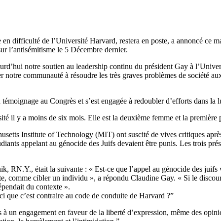
en difficulté de l’Université Harvard, restera en poste, a annoncé ce m
sur l’antisémitisme le 5 Décembre dernier.
d’hui notre soutien au leadership continu du président Gay à l’Univers
aider notre communauté à résoudre les très graves problèmes de société
n témoignage au Congrès et s’est engagée à redoubler d’efforts dans la l
té il y a moins de six mois. Elle est la deuxième femme et la première pe
setts Institute of Technology (MIT) ont suscité de vives critiques ap
udiants appelant au génocide des Juifs devaient être punis. Les trois prés
nik, RN.Y., était la suivante : « Est-ce que l’appel au génocide des juifs
exte, comme cibler un individu », a répondu Claudine Gay. « Si le discour
épendait du contexte ».
ci que c’est contraire au code de conduite de Harvard ?”
 à un engagement en faveur de la liberté d’expression, même des opinion