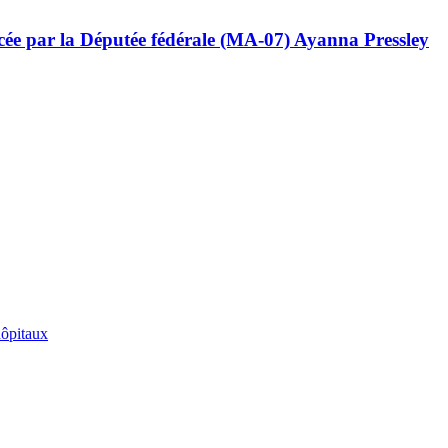
ncée par la Députée fédérale (MA-07) Ayanna Pressley
hôpitaux