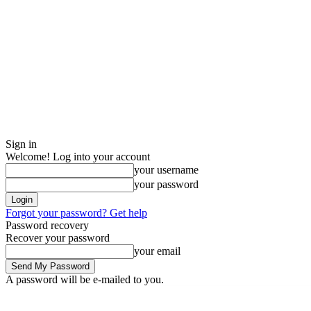
Sign in
Welcome! Log into your account
your username
your password
Forgot your password? Get help
Password recovery
Recover your password
your email
A password will be e-mailed to you.
Saturday, August 8, 2026
Sign in / Join