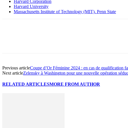
Harvard Corporation
Harvard University
Massachusetts Institute of Technology (MIT). Penn State
Share
Previous article
Coupe d’Or Féminine 2024 : en cas de qualification fac
Next article
Zelensky à Washington pour une nouvelle opération séduc
RELATED ARTICLES
MORE FROM AUTHOR