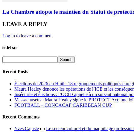
La Chambre adopte le maintien du Statut de protectio
LEAVE A REPLY
Log in to leave a comment
sidebar
Recent Posts
Élections de 2026 en Haïti : 18 regroupements politiques enregis
Maura Healey dénonce les opérations de l’ICE et les conséque
Insécurité et élections : l’OCID appelle à un sursaut national po
Massachusetts : Maura Healey signe le PROTECT Act, une loi int
FOOTBALL – CONCACAF CARIBBEAN CUP
Recent Comments
Yves Cajuste
on
Le secteur culturel et du maquillage professio