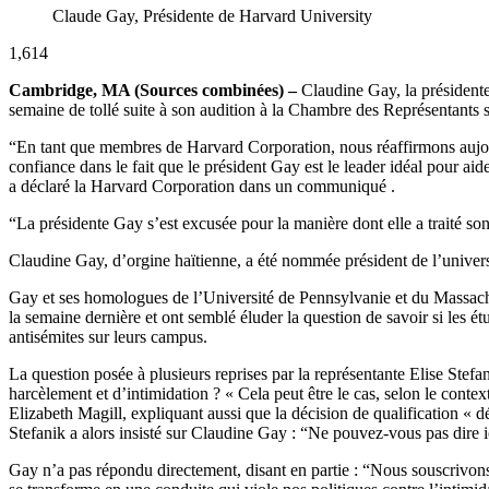
Claude Gay, Présidente de Harvard University
1,614
Cambridge, MA (Sources combinées) –
Claudine Gay, la présidente 
semaine de tollé suite à son audition à la Chambre des Représentants 
“En tant que membres de Harvard Corporation, nous réaffirmons aujour
confiance dans le fait que le président Gay est le leader idéal pour 
a déclaré la Harvard Corporation dans un communiqué .
“La présidente Gay s’est excusée pour la manière dont elle a traité so
Claudine Gay, d’orgine haïtienne, a été nommée président de l’universi
Gay et ses homologues de l’Université de Pennsylvanie et du Massachu
la semaine dernière et ont semblé éluder la question de savoir si les ét
antisémites sur leurs campus.
La question posée à plusieurs reprises par la représentante Elise Stefa
harcèlement et d’intimidation ? « Cela peut être le cas, selon le cont
Elizabeth Magill, expliquant aussi que la décision de qualification « d
Stefanik a alors insisté sur Claudine Gay : “Ne pouvez-vous pas dire i
Gay n’a pas répondu directement, disant en partie : “Nous souscrivons