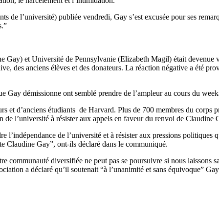
tion, le harcèlement et l’intimidation.”
 de l’université) publiée vendredi, Gay s’est excusée pour ses remarque
s.”
 Gay) et Université de Pennsylvanie (Elizabeth Magil) était devenue vir
, des anciens élèves et des donateurs. La réaction négative a été provoq
que Gay démissionne ont semblé prendre de l’ampleur au cours du week-e
rs et d’anciens étudiants de Harvard. Plus de 700 membres du corps prof
 de l’université à résister aux appels en faveur du renvoi de Claudine 
re l’indépendance de l’université et à résister aux pressions politiques
ente Claudine Gay”, ont-ils déclaré dans le communiqué.
re communauté diversifiée ne peut pas se poursuivre si nous laissons sa f
sociation a déclaré qu’il soutenait “à l’unanimité et sans équivoque” G