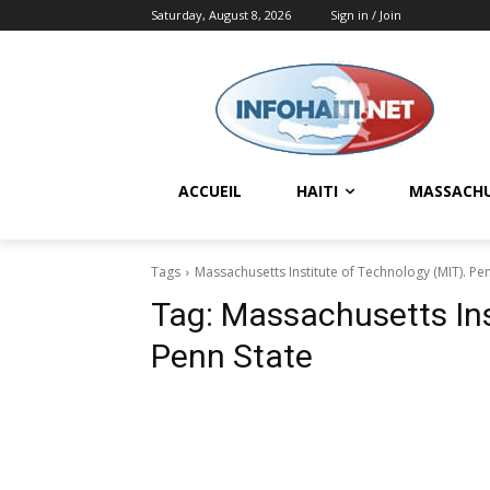
Saturday, August 8, 2026
Sign in / Join
ACCUEIL
HAITI
MASSACH
Tags
Massachusetts Institute of Technology (MIT). Pe
Tag:
Massachusetts Ins
Penn State