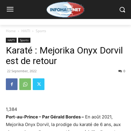
Home
HAITI
Sports
HAITI
Sports
Karaté : Mejorika Onyx Dorvil
est de retour
22 September, 2022
0
1,384
Port-au-Prince – Par Gérald Bordes –
En août 2021,
Mejorika Onyx Dorvil, la prodige du karaté de 6 ans, aux