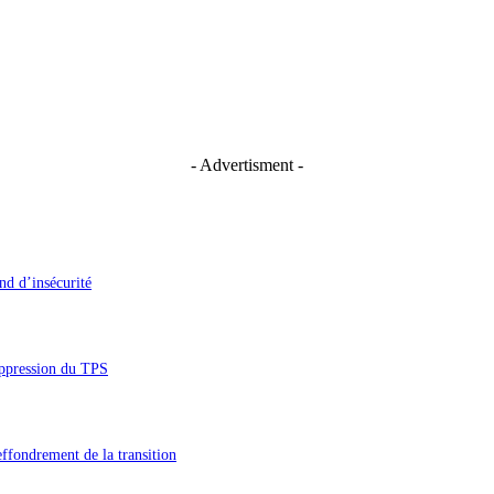
- Advertisment -
nd d’insécurité
uppression du TPS
’effondrement de la transition