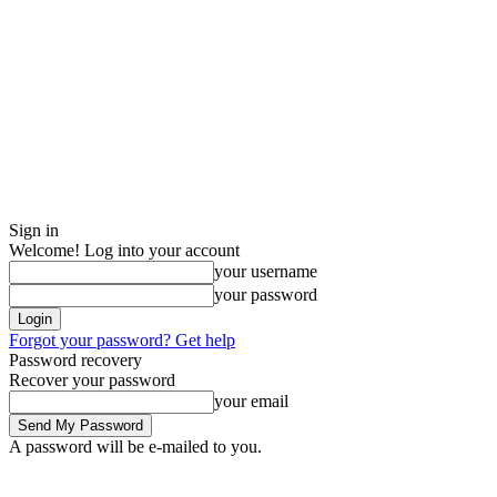
Sign in
Welcome! Log into your account
your username
your password
Forgot your password? Get help
Password recovery
Recover your password
your email
A password will be e-mailed to you.
Saturday, August 8, 2026
Sign in / Join