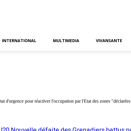
INTERNATIONAL
MULTIMEDIA
VIVANSANTE
gence pour réactiver l'occupation par l'Etat des zones "déclarées d'utilité publique" au 
U20 Nouvelle défaite des Grenadiers battus 