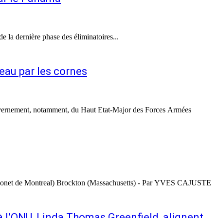
e la dernière phase des éliminatoires...
reau par les cornes
vernement, notamment, du Haut Etat-Major des Forces Armées
setts) - Par YVES CAJUSTE
à l’ONU, Linda Thomas Greenfield, alignent