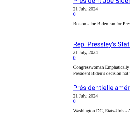
President Joe Bide
21 July, 2024
0
Boston - Joe Biden ran for Pres
Rep. Pressley’s St
21 July, 2024
0
Congresswoman Emphatically Endorses Kamala Harris as 47th Presi
President Biden’s decision not t
Présidentielle amér
21 July, 2024
0
Washington DC, Etats-Unis - Ap