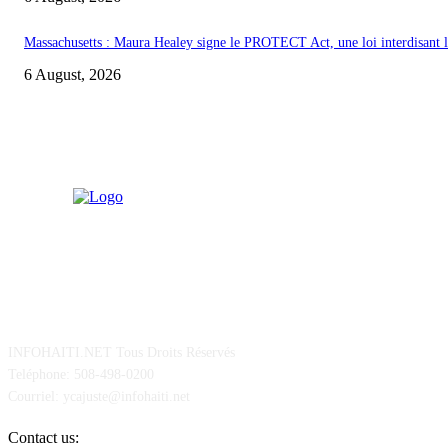
Massachusetts : Maura Healey signe le PROTECT Act, une loi interdisant les
6 August, 2026
POUR NOUS CONCTACTER
INFOHAITI.NET Tous Droits Réservés
Teléphone: 508-498-0200
Courriel: ycajuste@infohaiti.net
Contact us: