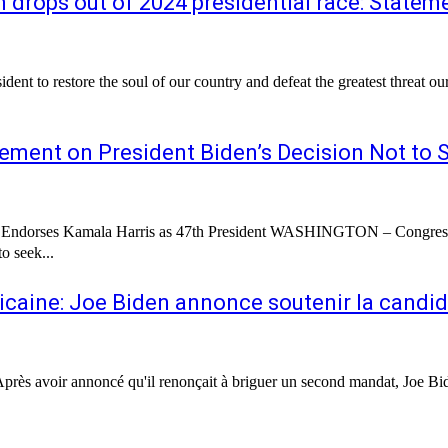
n drops out of 2024 presidential race: State
ident to restore the soul of our country and defeat the greatest threat o
atement on President Biden’s Decision Not to
dent WASHINGTON – Congresswoman Ayanna Pressley (MA-07) issued the following statement on
o seek...
icaine: Joe Biden annonce soutenir la candid
rès avoir annoncé qu'il renonçait à briguer un second mandat, Joe Bid