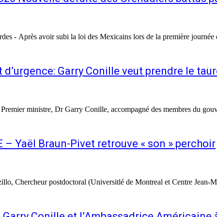
des - Après avoir subi la loi des Mexicains lors de la première journée d
t d’urgence: Garry Conille veut prendre le tau
e Premier ministre, Dr Garry Conille, accompagné des membres du gou
– Yaël Braun-Pivet retrouve « son » perchoir
heur postdoctoral (Universitlé de Montreal et Centre Jean-Monet de Montreal) Brockton (Massachu
 Garry Conille et l’Ambassadrice Américaine 