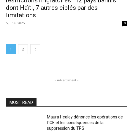
restrictions migratoires : 12 pays bannis
dont Haïti, 7 autres ciblés par des
limitations
5 June, 2025
0
1
2
- Advertisment -
MOST READ
Maura Healey dénonce les opérations de
l’ICE et les conséquences de la
suppression du TPS