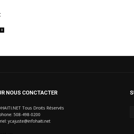
t
0
UR NOUS CONCTACTER
S
HAITI.NET Tous Droits Réservés
phone: 508-498-0200
riel: ycajuste@infohaiti.net
act us: