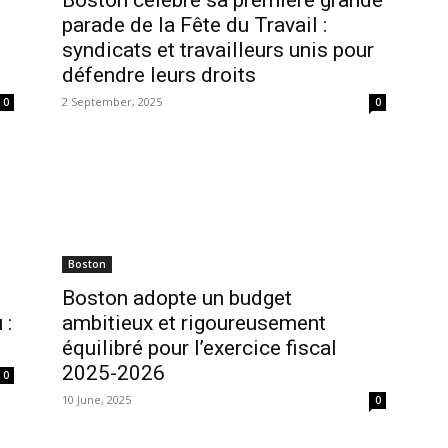
Boston célèbre sa première grande
parade de la Fête du Travail :
syndicats et travailleurs unis pour
défendre leurs droits
2 September, 2025
0
0
Boston
Boston adopte un budget
 :
ambitieux et rigoureusement
équilibré pour l’exercice fiscal
2025-2026
0
10 June, 2025
0