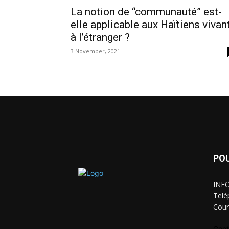
La notion de “communauté” est-
elle applicable aux Haïtiens vivan
à l’étranger ?
3 November, 2021
PO
INFO
Telé
Cour
Cont