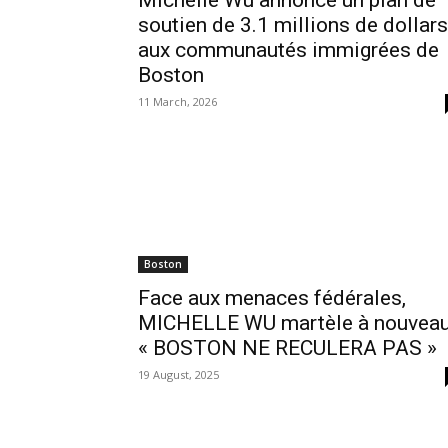
Michelle Wu annonce un plan de
soutien de 3.1 millions de dollars
aux communautés immigrées de
Boston
11 March, 2026
Boston
Face aux menaces fédérales,
MICHELLE WU martèle à nouveau
« BOSTON NE RECULERA PAS »
19 August, 2025