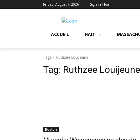
Friday, August 7, 2026
Sign in / Join
ACCUEIL
HAITI
MASSACH
Tags
Ruthzee Louijeune
Tag:
Ruthzee Louijeun
Boston