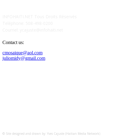
INFOHAITI.NET Tous Droits Réservés
Teléphone: 508-498-0200
Courriel: ycajuste@infohaiti.net
Contact us:
cmosaique@aol.com
juliomidy@gmail.com
SUIVEZ-NOUS SUR
© Site designed and drawn by: Yves Cajuste (Haitian Media Network)