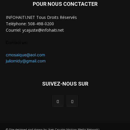
POUR NOUS CONCTACTER
INFOHAITI.NET Tous Droits Réservés
Teléphone: 508-498-0200
Courriel: ycajuste@infohaiti.net
Contact us:
cmosaique@aol.com
juliomidy@gmail.com
SUIVEZ-NOUS SUR
© Site designed and drawn by: Yves Cajuste (Haitian Media Network)