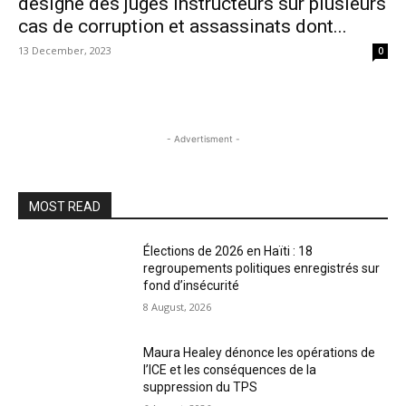
désigne des juges instructeurs sur plusieurs
cas de corruption et assassinats dont...
13 December, 2023
0
- Advertisment -
MOST READ
Élections de 2026 en Haïti : 18
regroupements politiques enregistrés sur
fond d’insécurité
8 August, 2026
Maura Healey dénonce les opérations de
l’ICE et les conséquences de la
suppression du TPS