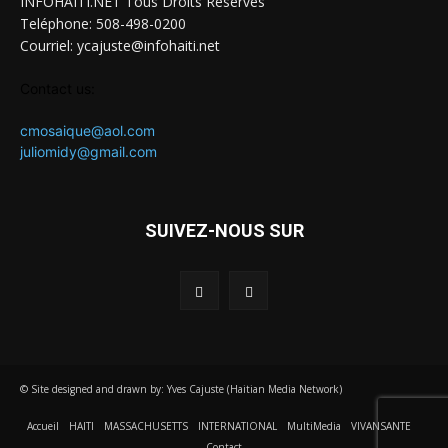
INFOHAITI.NET Tous Droits Réservés
Teléphone: 508-498-0200
Courriel: ycajuste@infohaiti.net
Contact us:
cmosaique@aol.com
juliomidy@gmail.com
SUIVEZ-NOUS SUR
© Site designed and drawn by: Yves Cajuste (Haitian Media Network)
Accueil
HAITI
MASSACHUSETTS
INTERNATIONAL
MultiMedia
VIVANSANTE
Contact