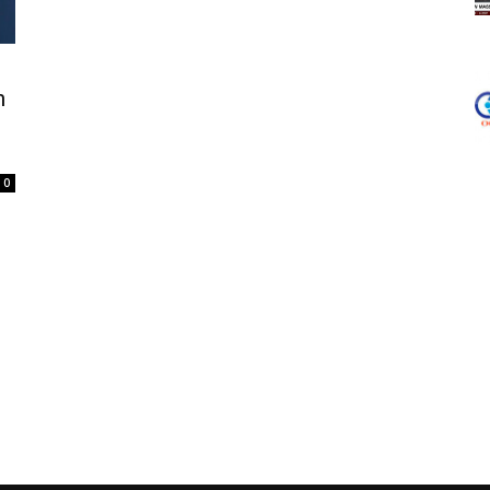
s
n
0