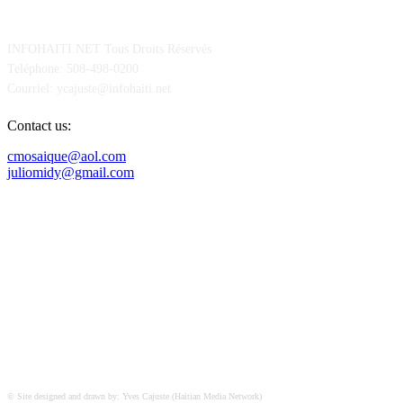
POUR NOUS CONCTACTER
INFOHAITI.NET Tous Droits Réservés
Teléphone: 508-498-0200
Courriel: ycajuste@infohaiti.net
Contact us:
cmosaique@aol.com
juliomidy@gmail.com
SUIVEZ-NOUS SUR
© Site designed and drawn by: Yves Cajuste (Haitian Media Network)