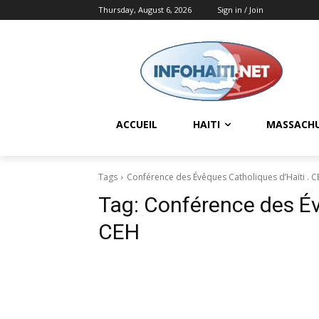
Thursday, August 6, 2026
Sign in / Join
ACCUEIL
HAITI
MASSACH
Tags
Conférence des Évêques Catholiques d’Haïti . 
Tag:
Conférence des Év
CEH