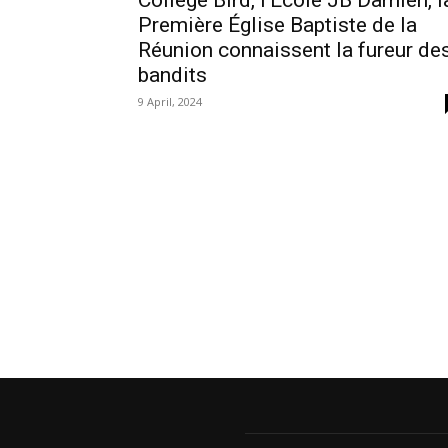
Collège Bird, l’Ecole JB Damien, l
Première Église Baptiste de la
Réunion connaissent la fureur de
bandits
9 April, 2024