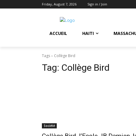
Friday, August 7, 2026
Sign in / Join
ACCUEIL
HAITI
MASSACH
Tags
Collège Bird
Tag:
Collège Bird
Société