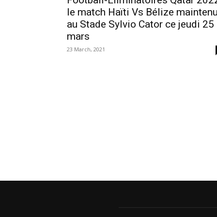
Football-Éliminatoires Qatar 202
le match Haïti Vs Bélize mainten
au Stade Sylvio Cator ce jeudi 25
mars
23 March, 2021