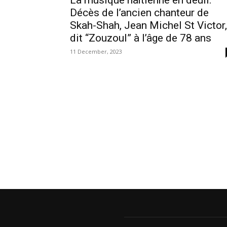
La musique haïtienne en deuil:
Décès de l’ancien chanteur de
Skah-Shah, Jean Michel St Victor,
dit “Zouzoul” à l’âge de 78 ans
11 December, 2023