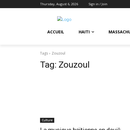
Thursday, August 6, 2026
Sign in / Join
ACCUEIL
HAITI
MASSACH
Tags
Zouzoul
Tag:
Zouzoul
Culture