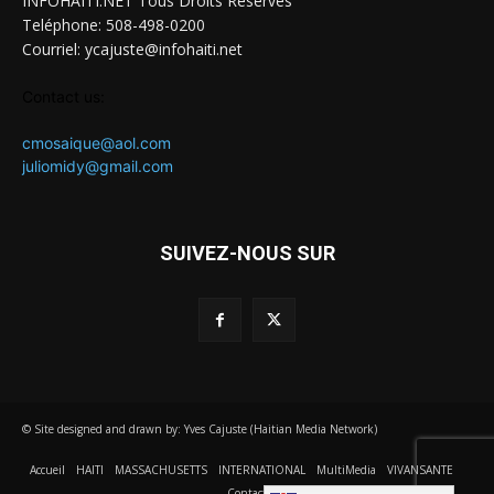
INFOHAITI.NET Tous Droits Réservés
Teléphone: 508-498-0200
Courriel: ycajuste@infohaiti.net
Contact us:
cmosaique@aol.com
juliomidy@gmail.com
SUIVEZ-NOUS SUR
© Site designed and drawn by: Yves Cajuste (Haitian Media Network)
Accueil
HAITI
MASSACHUSETTS
INTERNATIONAL
MultiMedia
VIVANSANTE
Contact