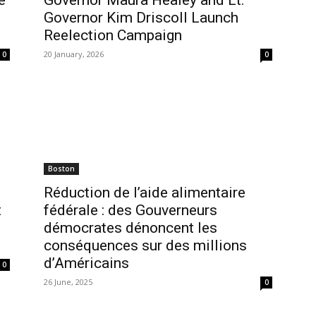
e
Governor Maura Healey and Lt.
Governor Kim Driscoll Launch
Reelection Campaign
20 January, 2026
0
0
Boston
Réduction de l’aide alimentaire
t
fédérale : des Gouverneurs
démocrates dénoncent les
conséquences sur des millions
d’Américains
0
26 June, 2025
0