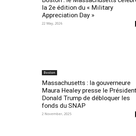
Boston : le Massachusetts célèbr
la 2e édition du « Military
Appreciation Day »
22 May, 2026
Boston
Massachusetts : la gouverneure
Maura Healey presse le Présiden
Donald Trump de débloquer les
fonds du SNAP
2 November, 2025