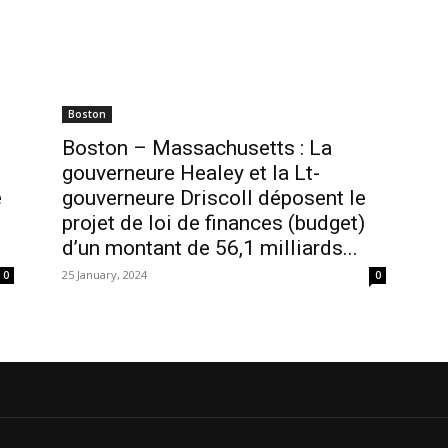
Boston
Boston – Massachusetts : La
gouverneure Healey et la Lt-
e
gouverneure Driscoll déposent le
projet de loi de finances (budget)
d’un montant de 56,1 milliards...
25 January, 2024
0
0