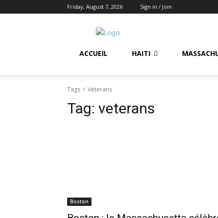
Friday, August 7, 2026
Sign in / Join
ACCUEIL
HAITI
MASSACH
Tags
Veterans
Tag:
veterans
Boston