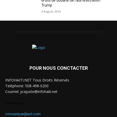
droits de douane de l’administration
Trump
4 August, 2026
POUR NOUS CONCTACTER
INFOHAITI.NET Tous Droits Réservés
Teléphone: 508-498-0200
Courriel: ycajuste@infohaiti.net
Contact us:
cmosaique@aol.com