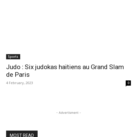
Sports
Judo : Six judokas haïtiens au Grand Slam
de Paris
4 February, 2023
0
- Advertisment -
MOST READ