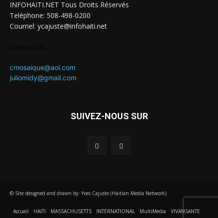
INFOHAITI.NET Tous Droits Réservés
Teléphone: 508-498-0200
Courriel: ycajuste@infohaiti.net
Contact us:
cmosaique@aol.com
juliomidy@gmail.com
SUIVEZ-NOUS SUR
© Site designed and drawn by: Yves Cajuste (Haitian Media Network)
Accueil
HAITI
MASSACHUSETTS
INTERNATIONAL
MultiMedia
VIVANSANTE