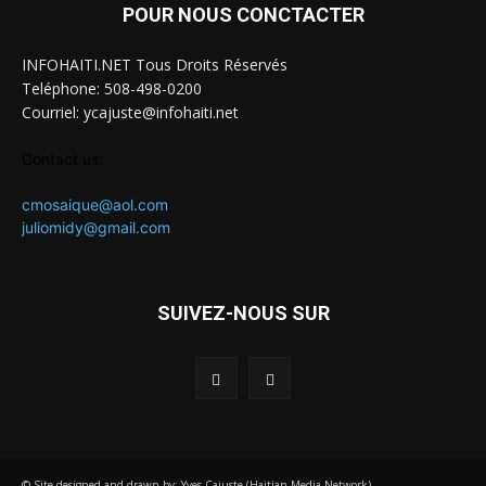
POUR NOUS CONCTACTER
INFOHAITI.NET Tous Droits Réservés
Teléphone: 508-498-0200
Courriel: ycajuste@infohaiti.net
Contact us:
cmosaique@aol.com
juliomidy@gmail.com
SUIVEZ-NOUS SUR
© Site designed and drawn by: Yves Cajuste (Haitian Media Network)