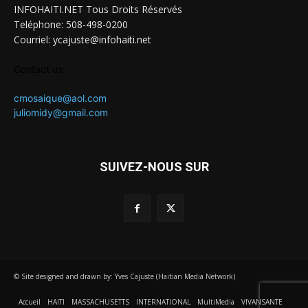
INFOHAITI.NET Tous Droits Réservés
Teléphone: 508-498-0200
Courriel: ycajuste@infohaiti.net
Contact us:
cmosaique@aol.com
juliomidy@gmail.com
SUIVEZ-NOUS SUR
© Site designed and drawn by: Yves Cajuste (Haitian Media Network)
Accueil
HAITI
MASSACHUSETTS
INTERNATIONAL
MultiMedia
VIVANSANTE