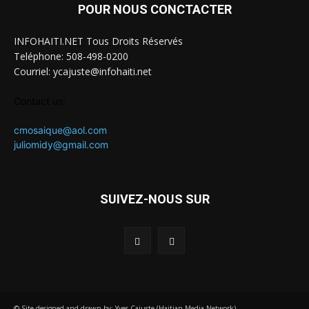
POUR NOUS CONCTACTER
INFOHAITI.NET Tous Droits Réservés
Teléphone: 508-498-0200
Courriel: ycajuste@infohaiti.net
Contact us:
cmosaique@aol.com
juliomidy@gmail.com
SUIVEZ-NOUS SUR
© Site designed and drawn by: Yves Cajuste (Haitian Media Network)