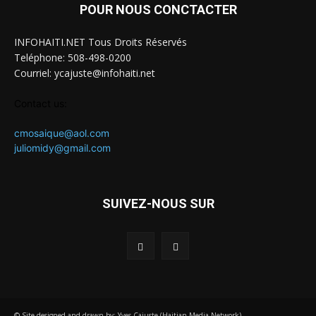
POUR NOUS CONCTACTER
INFOHAITI.NET Tous Droits Réservés
Teléphone: 508-498-0200
Courriel: ycajuste@infohaiti.net
Contact us:
cmosaique@aol.com
juliomidy@gmail.com
SUIVEZ-NOUS SUR
© Site designed and drawn by: Yves Cajuste (Haitian Media Network)