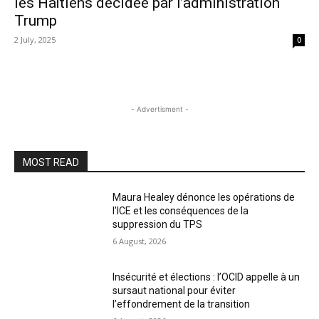
les Haïtiens décidée par l’administration
Trump
2 July, 2025
0
- Advertisment -
MOST READ
Maura Healey dénonce les opérations de
l’ICE et les conséquences de la
suppression du TPS
6 August, 2026
Insécurité et élections : l’OCID appelle à un
sursaut national pour éviter
l’effondrement de la transition