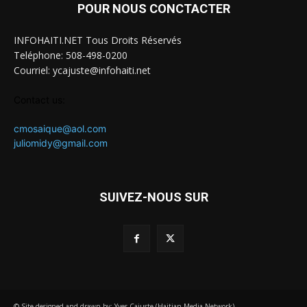
POUR NOUS CONCTACTER
INFOHAITI.NET Tous Droits Réservés
Teléphone: 508-498-0200
Courriel: ycajuste@infohaiti.net
Contact us:
cmosaique@aol.com
juliomidy@gmail.com
SUIVEZ-NOUS SUR
© Site designed and drawn by: Yves Cajuste (Haitian Media Network)