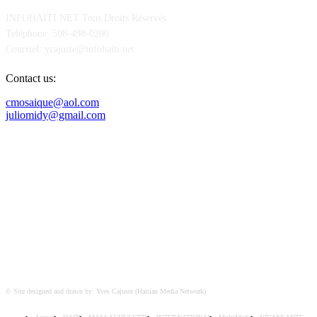
INFOHAITI.NET Tous Droits Réservés
Teléphone: 508-498-0200
Courriel: ycajuste@infohaiti.net
Contact us:
cmosaique@aol.com
juliomidy@gmail.com
SUIVEZ-NOUS SUR
© Site designed and drawn by: Yves Cajuste (Haitian Media Network)