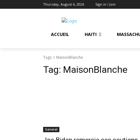
Thursday, August 6, 2026
Sign in / Join
ACCUEIL
HAITI
MASSACH
Tags
MaisonBlanche
Tag:
MaisonBlanche
General