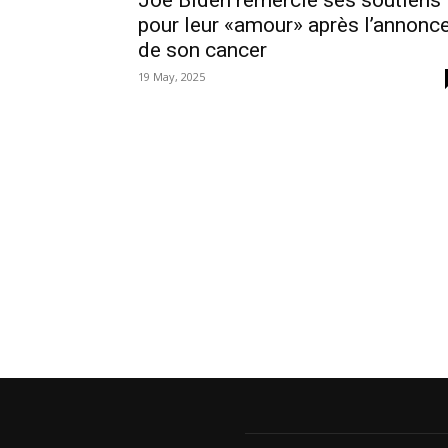
Joe Biden remercie ses soutiens
pour leur «amour» après l’annonc
de son cancer
19 May, 2025