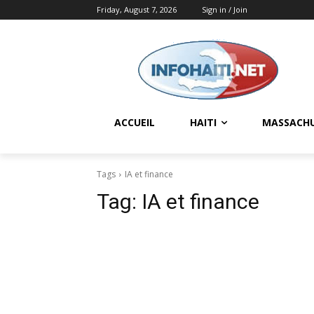
Friday, August 7, 2026
Sign in / Join
ACCUEIL
HAITI
MASSACH
Tags
IA et finance
Tag:
IA et finance