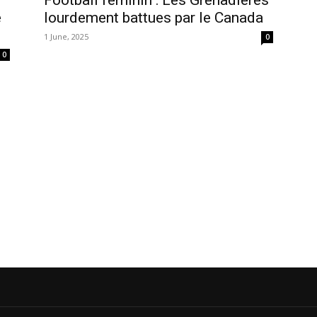
Football féminin : Les Grenadières
e
lourdement battues par le Canada
1 June, 2025
0
0