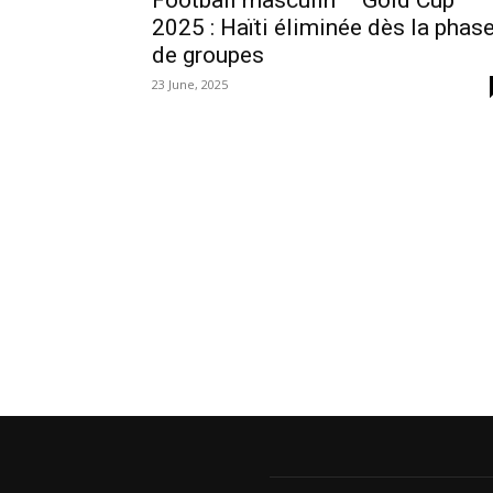
Football masculin – Gold Cup
2025 : Haïti éliminée dès la phas
de groupes
23 June, 2025