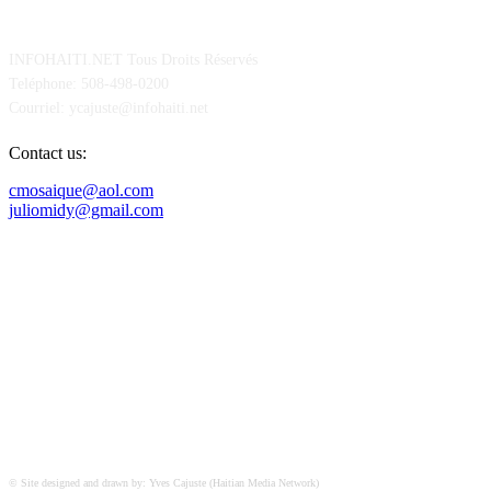
POUR NOUS CONCTACTER
INFOHAITI.NET Tous Droits Réservés
Teléphone: 508-498-0200
Courriel: ycajuste@infohaiti.net
Contact us:
cmosaique@aol.com
juliomidy@gmail.com
SUIVEZ-NOUS SUR
© Site designed and drawn by: Yves Cajuste (Haitian Media Network)