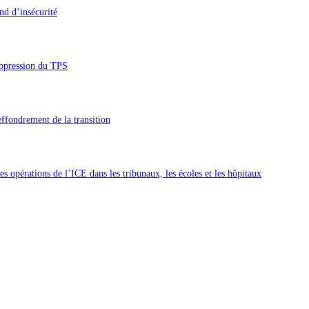
nd d’insécurité
uppression du TPS
’effondrement de la transition
 opérations de l’ICE dans les tribunaux, les écoles et les hôpitaux