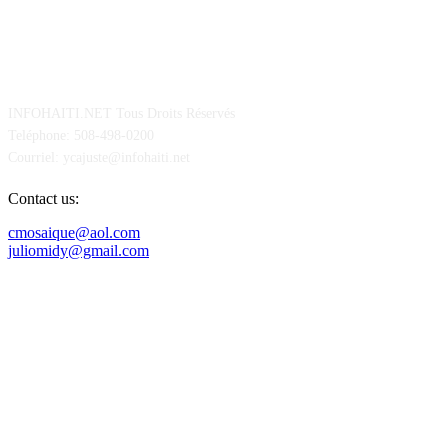
POUR NOUS CONCTACTER
INFOHAITI.NET Tous Droits Réservés
Teléphone: 508-498-0200
Courriel: ycajuste@infohaiti.net
Contact us:
cmosaique@aol.com
juliomidy@gmail.com
SUIVEZ-NOUS SUR