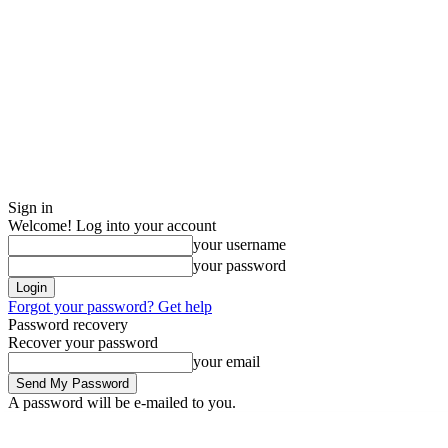
Sign in
Welcome! Log into your account
your username
your password
Forgot your password? Get help
Password recovery
Recover your password
your email
A password will be e-mailed to you.
Saturday, August 8, 2026
Sign in / Join