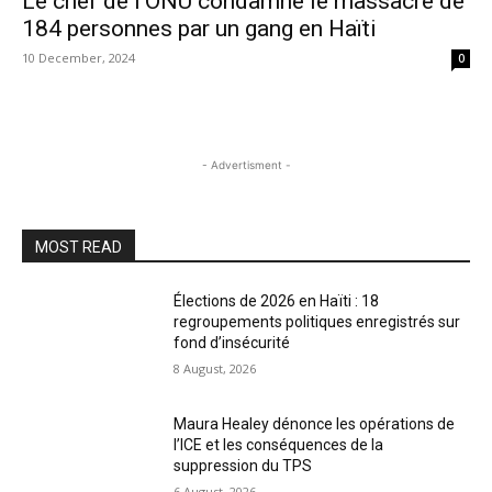
Le chef de l’ONU condamne le massacre de
184 personnes par un gang en Haïti
10 December, 2024
0
- Advertisment -
MOST READ
Élections de 2026 en Haïti : 18
regroupements politiques enregistrés sur
fond d’insécurité
8 August, 2026
Maura Healey dénonce les opérations de
l’ICE et les conséquences de la
suppression du TPS
6 August, 2026