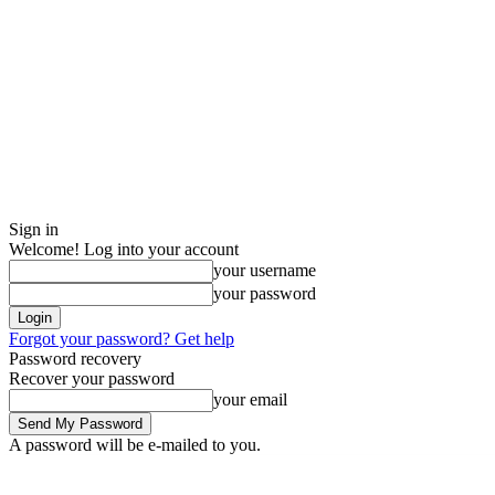
Sign in
Welcome! Log into your account
your username
your password
Forgot your password? Get help
Password recovery
Recover your password
your email
A password will be e-mailed to you.
Thursday, August 6, 2026
Sign in / Join