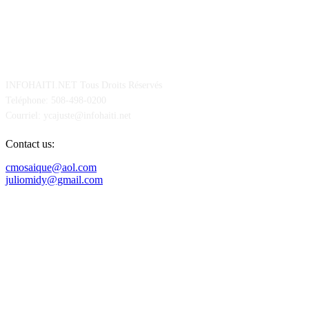
POUR NOUS CONCTACTER
INFOHAITI.NET Tous Droits Réservés
Teléphone: 508-498-0200
Courriel: ycajuste@infohaiti.net
Contact us:
cmosaique@aol.com
juliomidy@gmail.com
SUIVEZ-NOUS SUR