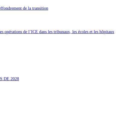
’effondrement de la transition
 opérations de l’ICE dans les tribunaux, les écoles et les hôpitaux
S DE 2028