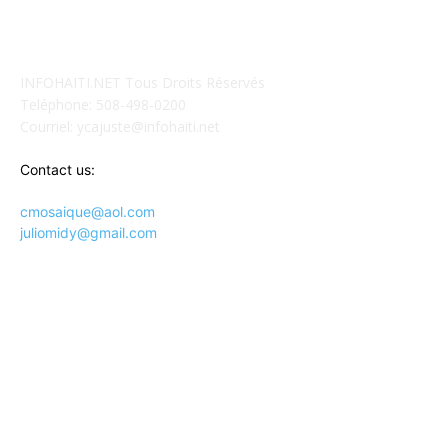
POUR NOUS CONCTACTER
INFOHAITI.NET Tous Droits Réservés
Teléphone: 508-498-0200
Courriel: ycajuste@infohaiti.net
Contact us:
cmosaique@aol.com
juliomidy@gmail.com
SUIVEZ-NOUS SUR