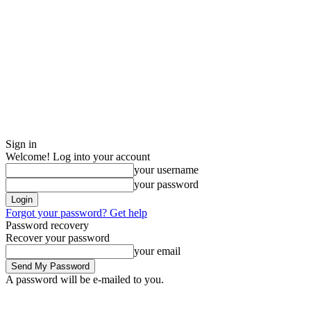
Sign in
Welcome! Log into your account
your username
your password
Forgot your password? Get help
Password recovery
Recover your password
your email
A password will be e-mailed to you.
Thursday, August 6, 2026
Sign in / Join