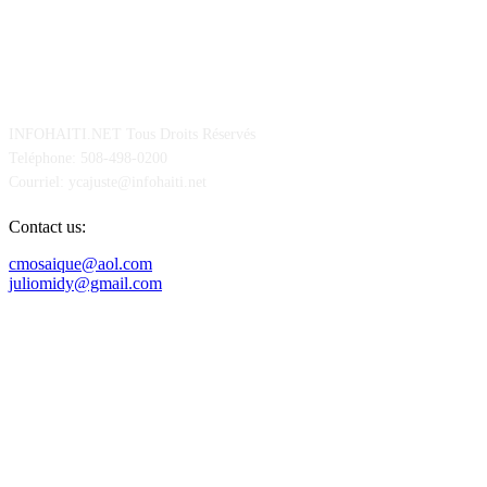
POUR NOUS CONCTACTER
INFOHAITI.NET Tous Droits Réservés
Teléphone: 508-498-0200
Courriel: ycajuste@infohaiti.net
Contact us:
cmosaique@aol.com
juliomidy@gmail.com
SUIVEZ-NOUS SUR