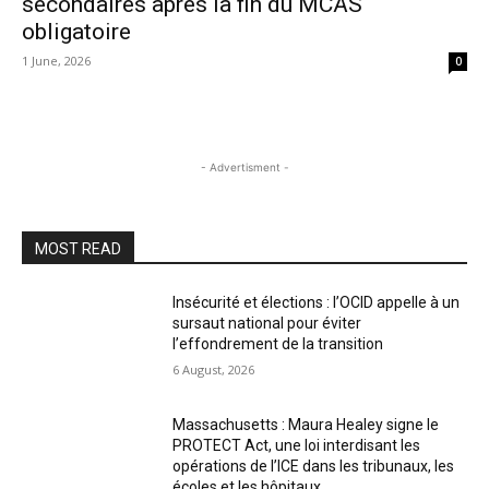
secondaires après la fin du MCAS
obligatoire
1 June, 2026
0
- Advertisment -
MOST READ
Insécurité et élections : l’OCID appelle à un
sursaut national pour éviter
l’effondrement de la transition
6 August, 2026
Massachusetts : Maura Healey signe le
PROTECT Act, une loi interdisant les
opérations de l’ICE dans les tribunaux, les
écoles et les hôpitaux