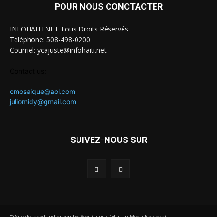
POUR NOUS CONCTACTER
INFOHAITI.NET Tous Droits Réservés
Teléphone: 508-498-0200
Courriel: ycajuste@infohaiti.net
Contact us:
cmosaique@aol.com
juliomidy@gmail.com
SUIVEZ-NOUS SUR
© Site designed and drawn by: Yves Cajuste (Haitian Media Network)