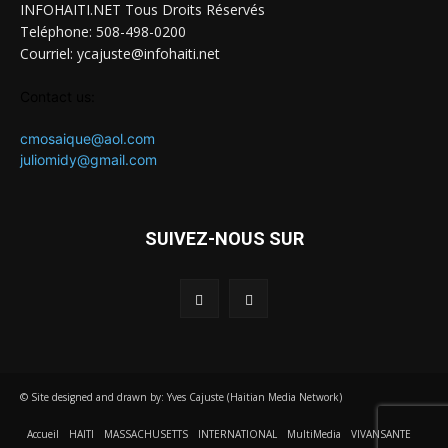
INFOHAITI.NET Tous Droits Réservés
Teléphone: 508-498-0200
Courriel: ycajuste@infohaiti.net
Contact us:
cmosaique@aol.com
juliomidy@gmail.com
SUIVEZ-NOUS SUR
© Site designed and drawn by: Yves Cajuste (Haitian Media Network)
Accueil
HAITI
MASSACHUSETTS
INTERNATIONAL
MultiMedia
VIVANSANTE