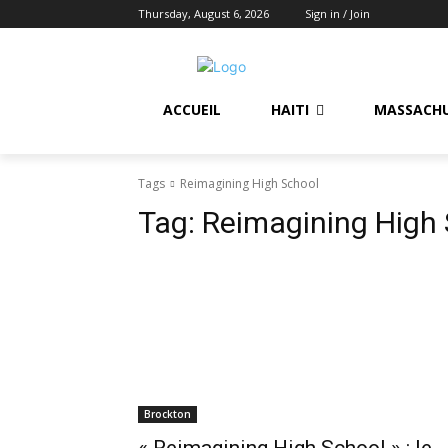
Thursday, August 6, 2026
Sign in / Join
ACCUEIL
HAITI
MASSACH
Tags
Reimagining High School
Tag:
Reimagining High
Brockton