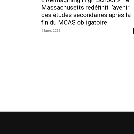
« Reimagining High School » : le
Massachusetts redéfinit l’avenir
des études secondaires après la
fin du MCAS obligatoire
1 June, 2026