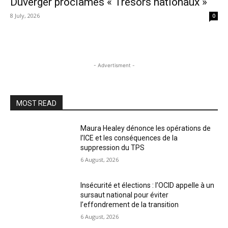
Duverger proclamés « Trésors nationaux »
8 July, 2026
0
- Advertisment -
MOST READ
Maura Healey dénonce les opérations de
l’ICE et les conséquences de la
suppression du TPS
6 August, 2026
Insécurité et élections : l’OCID appelle à un
sursaut national pour éviter
l’effondrement de la transition
6 August, 2026