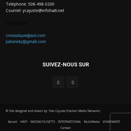
Teléphone: 508-498-0200
Courriel: ycajuste@infohaiti.net
Contact us:
cmosaique@aol.com
juliomidy@gmail.com
SUIVEZ-NOUS SUR
© Site designed and drawn by: Yves Cajuste (Haitian Media Network)
Accueil
HAITI
MASSACHUSETTS
INTERNATIONAL
MultiMedia
VIVANSANTE
Contact